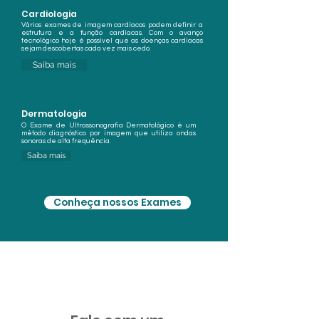
Cardiologia
Vários exames de imagem cardíacos podem definir a
estrutura e a função cardíacas. Com o avanço
tecnológico hoje é possível que as doenças cardíacas
sejam descobertas cada vez mais cedo.
Saiba mais
Dermatologia
O Exame de Ultrassonografia
Dermatológico
é um
método
diagnóstico por imagem
que utiliza ondas
sonoras de
alta frequência.
Saiba mais
Conheça nossos Exames