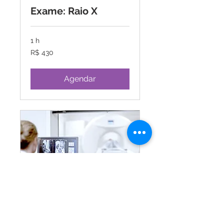
Exame: Raio X
1 h
430
R$ 430
Reais
brasileiros
Agendar
Exame: Ressonância
Magnética