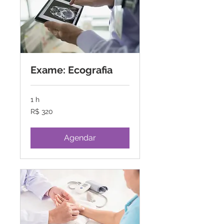
Exame: Ecografia
1 h
320
R$ 320
Reais
brasileiros
Agendar