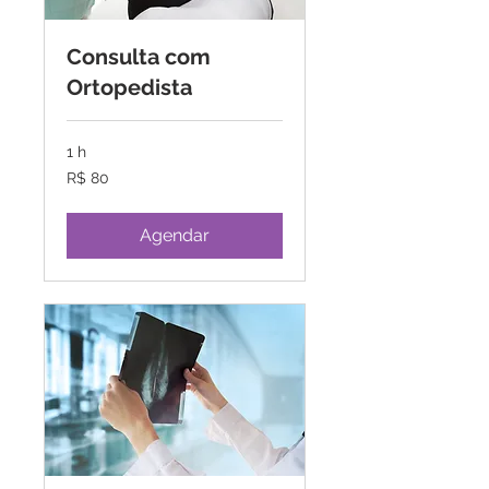
Consulta com
Ortopedista
1 h
80
R$ 80
Reais
brasileiros
Agendar