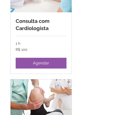
Consulta com
Cardiologista
1 h
100
R$ 100
Reais
brasileiros
Agendar