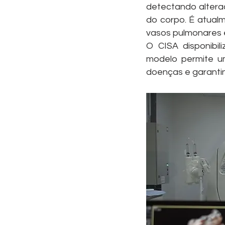
detectando altera
do corpo. É atual
vasos pulmonares 
O CISA disponibi
modelo permite um
doenças e garanti