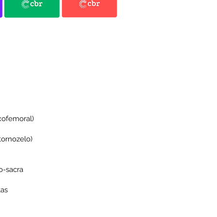
oxofemoral)
ornozelo)
o-sacra
tas