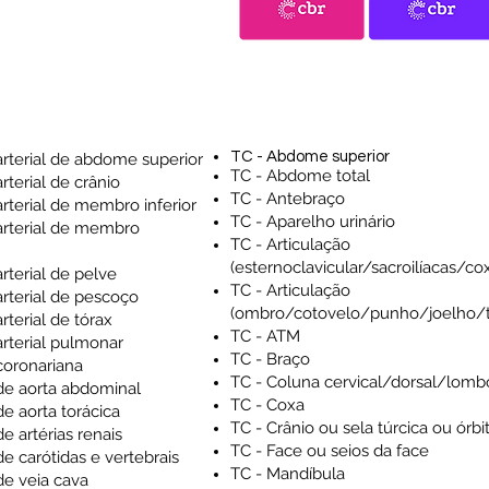
TC - Abdome superior
rterial de abdome superior
TC - Abdome total
terial de crânio
TC - Antebraço
rterial de membro inferior
TC - Aparelho urinário
arterial de membro
TC - Articulação
(esternoclavicular/sacroilíacas/c
rterial de pelve
TC - Articulação
rterial de pescoço
(ombro/cotovelo/punho/joelho/t
terial de tórax
TC - ATM
rterial pulmonar
TC - Braço
coronariana
TC - Coluna cervical/dorsal/lomb
de aorta abdominal
TC - Coxa
e aorta torácica
TC - Crânio ou sela túrcica ou órbi
e artérias renais
TC - Face ou seios da face
e carótidas e vertebrais
TC - Mandíbula
de veia cava