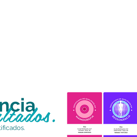
ncia
ultados.
ificados.